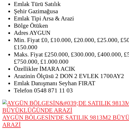
Emlak Türü
Satılık
Şehir
Gazimağusa
Emlak Tipi
Arsa & Arazi
Bölge
Ötüken
Adres
AYGUN
Min. Fiyat
£0, £10.000, £20.000, £25.000, £5
£150.000
Maks. Fiyat
£250.000, £300.000, £400.000, £
£750.000, £1.000.000
Özellikler
İMARA ACIK
Arazinin Ölçüsü
2 DON 2 EVLEK 1700AY2
Emlak Danışmanı
Seyhan FIRAT
Telefon
0548 871 11 03
AYGÜN BÖLGESİN'DE SATILIK 9813M2 BÜ
ARAZİ