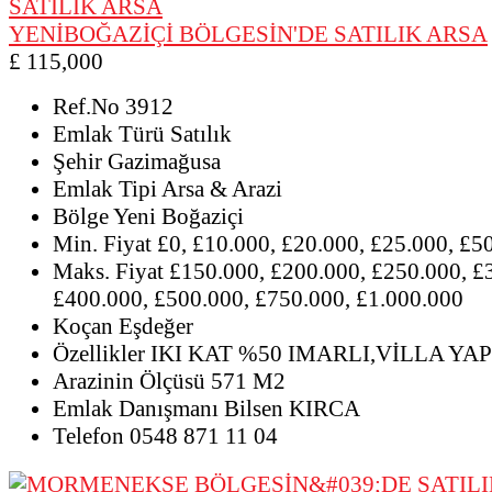
YENİBOĞAZİÇİ BÖLGESİN'DE SATILIK ARSA
£ 115,000
Ref.No
3912
Emlak Türü
Satılık
Şehir
Gazimağusa
Emlak Tipi
Arsa & Arazi
Bölge
Yeni Boğaziçi
Min. Fiyat
£0, £10.000, £20.000, £25.000, £5
Maks. Fiyat
£150.000, £200.000, £250.000, £
£400.000, £500.000, £750.000, £1.000.000
Koçan
Eşdeğer
Özellikler
IKI KAT %50 IMARLI,VİLLA Y
Arazinin Ölçüsü
571 M2
Emlak Danışmanı
Bilsen KIRCA
Telefon
0548 871 11 04