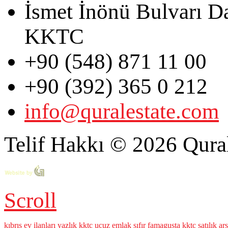
İsmet İnönü Bulvarı D
KKTC
+90 (548) 871 11 00
+90 (392) 365 0 212
info@quralestate.com
Telif Hakkı © 2026 Qural
Scroll
kıbrıs ev ilanları
yazlık
kktc ucuz emlak
sıfır
famagusta
kktc satılık ar