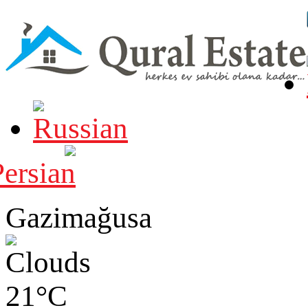
Gazimağusa
21°C