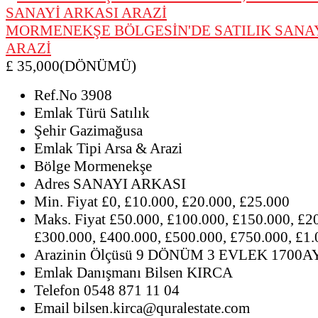
MORMENEKŞE BÖLGESİN'DE SATILIK SANA
ARAZİ
£ 35,000(DÖNÜMÜ)
Ref.No
3908
Emlak Türü
Satılık
Şehir
Gazimağusa
Emlak Tipi
Arsa & Arazi
Bölge
Mormenekşe
Adres
SANAYI ARKASI
Min. Fiyat
£0, £10.000, £20.000, £25.000
Maks. Fiyat
£50.000, £100.000, £150.000, £2
£300.000, £400.000, £500.000, £750.000, £1
Arazinin Ölçüsü
9 DÖNÜM 3 EVLEK 1700A
Emlak Danışmanı
Bilsen KIRCA
Telefon
0548 871 11 04
Email
bilsen.kirca@quralestate.com