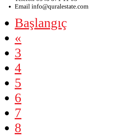
Email
info@quralestate.com
Başlangıç
«
3
4
5
6
7
8