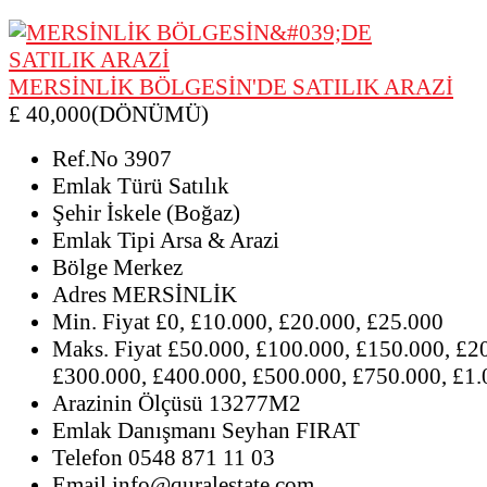
MERSİNLİK BÖLGESİN'DE SATILIK ARAZİ
£ 40,000(DÖNÜMÜ)
Ref.No
3907
Emlak Türü
Satılık
Şehir
İskele (Boğaz)
Emlak Tipi
Arsa & Arazi
Bölge
Merkez
Adres
MERSİNLİK
Min. Fiyat
£0, £10.000, £20.000, £25.000
Maks. Fiyat
£50.000, £100.000, £150.000, £2
£300.000, £400.000, £500.000, £750.000, £1
Arazinin Ölçüsü
13277M2
Emlak Danışmanı
Seyhan FIRAT
Telefon
0548 871 11 03
Email
info@quralestate.com