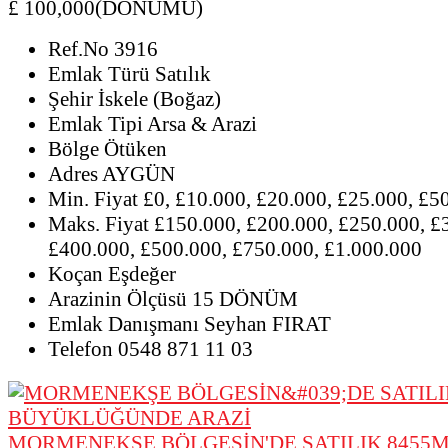
£ 100,000(DÖNÜMÜ)
Ref.No
3916
Emlak Türü
Satılık
Şehir
İskele (Boğaz)
Emlak Tipi
Arsa & Arazi
Bölge
Ötüken
Adres
AYGÜN
Min. Fiyat
£0, £10.000, £20.000, £25.000, £5
Maks. Fiyat
£150.000, £200.000, £250.000, £
£400.000, £500.000, £750.000, £1.000.000
Koçan
Eşdeğer
Arazinin Ölçüsü
15 DÖNÜM
Emlak Danışmanı
Seyhan FIRAT
Telefon
0548 871 11 03
MORMENEKŞE BÖLGESİN'DE SATILIK 8455