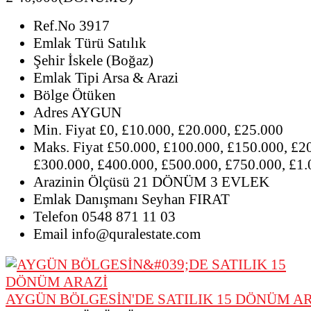
Ref.No
3917
Emlak Türü
Satılık
Şehir
İskele (Boğaz)
Emlak Tipi
Arsa & Arazi
Bölge
Ötüken
Adres
AYGUN
Min. Fiyat
£0, £10.000, £20.000, £25.000
Maks. Fiyat
£50.000, £100.000, £150.000, £2
£300.000, £400.000, £500.000, £750.000, £1
Arazinin Ölçüsü
21 DÖNÜM 3 EVLEK
Emlak Danışmanı
Seyhan FIRAT
Telefon
0548 871 11 03
Email
info@quralestate.com
AYGÜN BÖLGESİN'DE SATILIK 15 DÖNÜM A