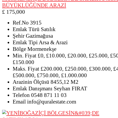
BÜYÜKLÜĞÜNDE ARAZİ
£ 175,000
Ref.No
3915
Emlak Türü
Satılık
Şehir
Gazimağusa
Emlak Tipi
Arsa & Arazi
Bölge
Mormenekşe
Min. Fiyat
£0, £10.000, £20.000, £25.000, £5
£150.000
Maks. Fiyat
£200.000, £250.000, £300.000, £
£500.000, £750.000, £1.000.000
Arazinin Ölçüsü
8455,12 M2
Emlak Danışmanı
Seyhan FIRAT
Telefon
0548 871 11 03
Email
info@quralestate.com