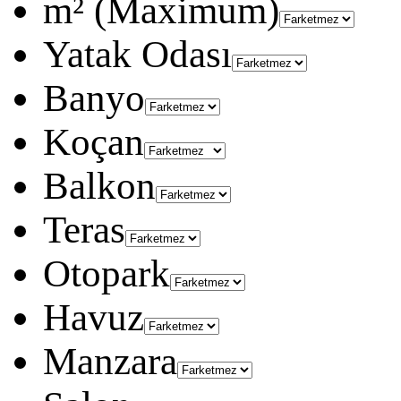
m² (Maximum)
Yatak Odası
Banyo
Koçan
Balkon
Teras
Otopark
Havuz
Manzara