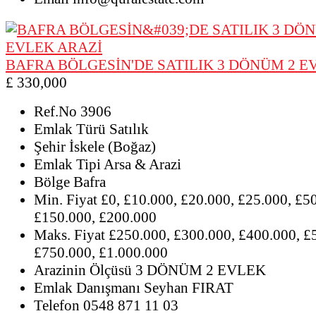
BAFRA BÖLGESİN'DE SATILIK 3 DÖNÜM 2 E
£ 330,000
Ref.No
3906
Emlak Türü
Satılık
Şehir
İskele (Boğaz)
Emlak Tipi
Arsa & Arazi
Bölge
Bafra
Min. Fiyat
£0, £10.000, £20.000, £25.000, £5
£150.000, £200.000
Maks. Fiyat
£250.000, £300.000, £400.000, £
£750.000, £1.000.000
Arazinin Ölçüsü
3 DÖNÜM 2 EVLEK
Emlak Danışmanı
Seyhan FIRAT
Telefon
0548 871 11 03