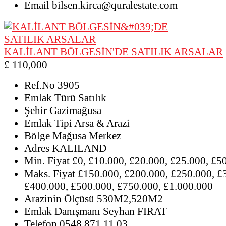
Email
bilsen.kirca@quralestate.com
KALİLANT BÖLGESİN'DE SATILIK ARSALAR
£ 110,000
Ref.No
3905
Emlak Türü
Satılık
Şehir
Gazimağusa
Emlak Tipi
Arsa & Arazi
Bölge
Mağusa Merkez
Adres
KALILAND
Min. Fiyat
£0, £10.000, £20.000, £25.000, £5
Maks. Fiyat
£150.000, £200.000, £250.000, £
£400.000, £500.000, £750.000, £1.000.000
Arazinin Ölçüsü
530M2,520M2
Emlak Danışmanı
Seyhan FIRAT
Telefon
0548 871 11 03