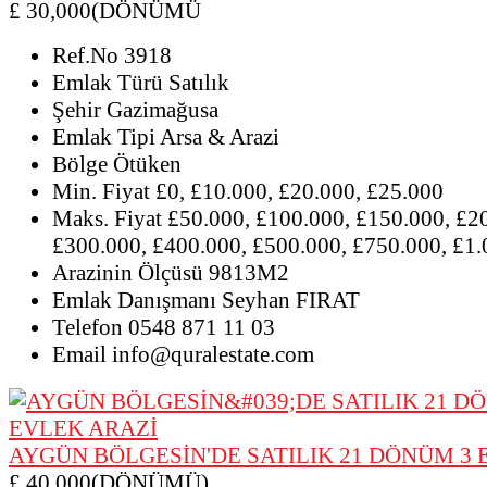
£ 30,000(DÖNÜMÜ
Ref.No
3918
Emlak Türü
Satılık
Şehir
Gazimağusa
Emlak Tipi
Arsa & Arazi
Bölge
Ötüken
Min. Fiyat
£0, £10.000, £20.000, £25.000
Maks. Fiyat
£50.000, £100.000, £150.000, £2
£300.000, £400.000, £500.000, £750.000, £1
Arazinin Ölçüsü
9813M2
Emlak Danışmanı
Seyhan FIRAT
Telefon
0548 871 11 03
Email
info@quralestate.com
AYGÜN BÖLGESİN'DE SATILIK 21 DÖNÜM 3 
£ 40,000(DÖNÜMÜ)