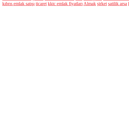
kıbrıs emlak satışı
ticaret
kktc emlak fiyatları
Almak
şirket
satilik arsa