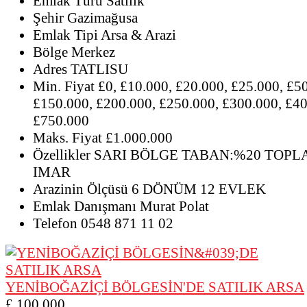
Emlak Türü
Satılık
Şehir
Gazimağusa
Emlak Tipi
Arsa & Arazi
Bölge
Merkez
Adres
TATLISU
Min. Fiyat
£0, £10.000, £20.000, £25.000, £5
£150.000, £200.000, £250.000, £300.000, £40
£750.000
Maks. Fiyat
£1.000.000
Özellikler
SARI BÖLGE TABAN:%20 TOPLA
IMAR
Arazinin Ölçüsü
6 DÖNÜM 12 EVLEK
Emlak Danışmanı
Murat Polat
Telefon
0548 871 11 02
YENİBOĞAZİÇİ BÖLGESİN'DE SATILIK ARSA
£ 100,000