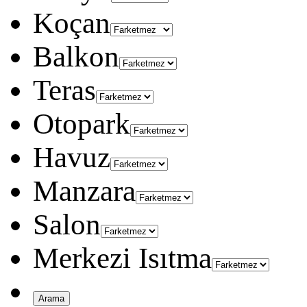
Koçan
Balkon
Teras
Otopark
Havuz
Manzara
Salon
Merkezi Isıtma