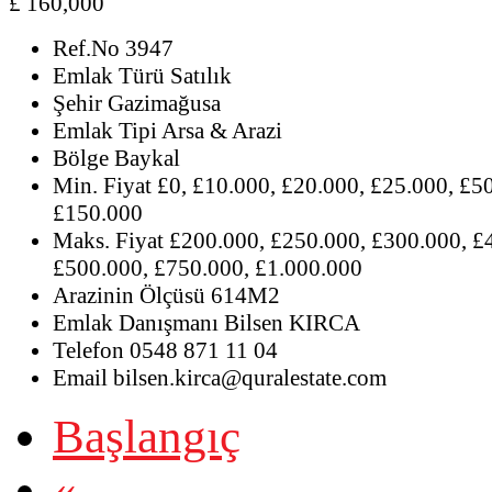
£ 160,000
Ref.No
3947
Emlak Türü
Satılık
Şehir
Gazimağusa
Emlak Tipi
Arsa & Arazi
Bölge
Baykal
Min. Fiyat
£0, £10.000, £20.000, £25.000, £5
£150.000
Maks. Fiyat
£200.000, £250.000, £300.000, £
£500.000, £750.000, £1.000.000
Arazinin Ölçüsü
614M2
Emlak Danışmanı
Bilsen KIRCA
Telefon
0548 871 11 04
Email
bilsen.kirca@quralestate.com
Başlangıç
«