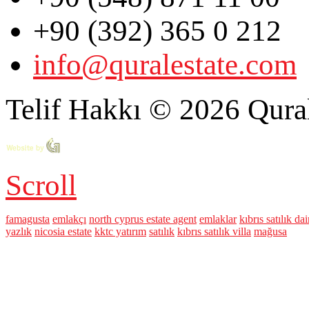
+90 (392) 365 0 212
info@quralestate.com
Telif Hakkı © 2026 Qural
Scroll
famagusta
emlakçı
north cyprus estate agent
emlaklar
kıbrıs satılık dai
yazlık
nicosia estate
kktc yatırım
satılık
kıbrıs satılık villa
mağusa