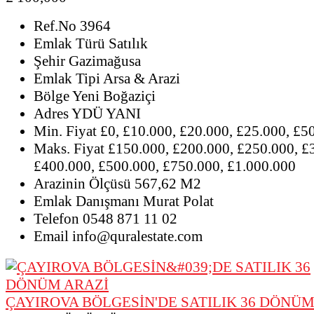
Ref.No
3964
Emlak Türü
Satılık
Şehir
Gazimağusa
Emlak Tipi
Arsa & Arazi
Bölge
Yeni Boğaziçi
Adres
YDÜ YANI
Min. Fiyat
£0, £10.000, £20.000, £25.000, £5
Maks. Fiyat
£150.000, £200.000, £250.000, £
£400.000, £500.000, £750.000, £1.000.000
Arazinin Ölçüsü
567,62 M2
Emlak Danışmanı
Murat Polat
Telefon
0548 871 11 02
Email
info@quralestate.com
ÇAYIROVA BÖLGESİN'DE SATILIK 36 DÖNÜM