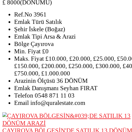
£ 8000(DÖNÜMÜ)
Ref.No
3961
Emlak Türü
Satılık
Şehir
İskele (Boğaz)
Emlak Tipi
Arsa & Arazi
Bölge
Çayırova
Min. Fiyat
£0
Maks. Fiyat
£10.000, £20.000, £25.000, £50.0
£150.000, £200.000, £250.000, £300.000, £40
£750.000, £1.000.000
Arazinin Ölçüsü
36 DÖNÜM
Emlak Danışmanı
Seyhan FIRAT
Telefon
0548 871 11 03
Email
info@quralestate.com
ÇAYIROVA BÖLGESİN'DE SATILIK 13 DÖNÜM