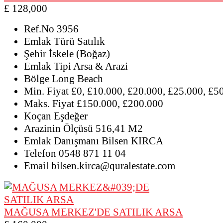
£ 128,000
Ref.No
3956
Emlak Türü
Satılık
Şehir
İskele (Boğaz)
Emlak Tipi
Arsa & Arazi
Bölge
Long Beach
Min. Fiyat
£0, £10.000, £20.000, £25.000, £5
Maks. Fiyat
£150.000, £200.000
Koçan
Eşdeğer
Arazinin Ölçüsü
516,41 M2
Emlak Danışmanı
Bilsen KIRCA
Telefon
0548 871 11 04
Email
bilsen.kirca@quralestate.com
MAĞUSA MERKEZ'DE SATILIK ARSA