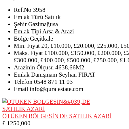
Ref.No
3958
Emlak Türü
Satılık
Şehir
Gazimağusa
Emlak Tipi
Arsa & Arazi
Bölge
Geçitkale
Min. Fiyat
£0, £10.000, £20.000, £25.000, £5
Maks. Fiyat
£100.000, £150.000, £200.000, £
£300.000, £400.000, £500.000, £750.000, £1
Arazinin Ölçüsü
4638,66M2
Emlak Danışmanı
Seyhan FIRAT
Telefon
0548 871 11 03
Email
info@quralestate.com
ÖTÜKEN BÖLGESİN'DE SATILIK AZARİ
£ 1250,000