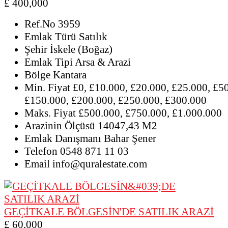
£ 400,000
Ref.No
3959
Emlak Türü
Satılık
Şehir
İskele (Boğaz)
Emlak Tipi
Arsa & Arazi
Bölge
Kantara
Min. Fiyat
£0, £10.000, £20.000, £25.000, £5
£150.000, £200.000, £250.000, £300.000
Maks. Fiyat
£500.000, £750.000, £1.000.000
Arazinin Ölçüsü
14047,43 M2
Emlak Danışmanı
Bahar Şener
Telefon
0548 871 11 03
Email
info@quralestate.com
GEÇİTKALE BÖLGESİN'DE SATILIK ARAZİ
£ 60,000