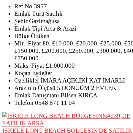
Ref.No
3957
Emlak Türü
Satılık
Şehir
Gazimağusa
Emlak Tipi
Arsa & Arazi
Bölge
Ötüken
Min. Fiyat
£0, £10.000, £20.000, £25.000, £5
£150.000, £200.000, £250.000, £300.000, £40
£750.000
Maks. Fiyat
£1.000.000
Koçan
Eşdeğer
Özellikler
İMARA AÇIK,İKİ KAT İMARLI
Arazinin Ölçüsü
5 DÖNÜÜM 2 EVLEK
Emlak Danışmanı
Bilsen KIRCA
Telefon
0548 871 11 04
İSKELE LONG BEACH BÖLGESİN'DE SATILIK