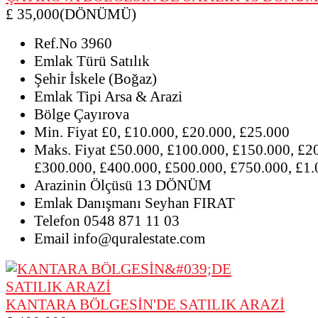
£ 35,000(DÖNÜMÜ)
Ref.No
3960
Emlak Türü
Satılık
Şehir
İskele (Boğaz)
Emlak Tipi
Arsa & Arazi
Bölge
Çayırova
Min. Fiyat
£0, £10.000, £20.000, £25.000
Maks. Fiyat
£50.000, £100.000, £150.000, £2
£300.000, £400.000, £500.000, £750.000, £1
Arazinin Ölçüsü
13 DÖNÜM
Emlak Danışmanı
Seyhan FIRAT
Telefon
0548 871 11 03
Email
info@quralestate.com
KANTARA BÖLGESİN'DE SATILIK ARAZİ