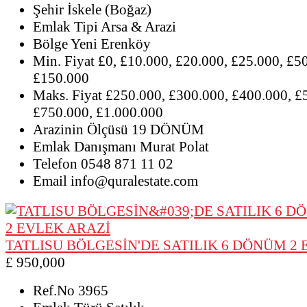
Şehir
İskele (Boğaz)
Emlak Tipi
Arsa & Arazi
Bölge
Yeni Erenköy
Min. Fiyat
£0, £10.000, £20.000, £25.000, £5
£150.000
Maks. Fiyat
£250.000, £300.000, £400.000, £
£750.000, £1.000.000
Arazinin Ölçüsü
19 DÖNÜM
Emlak Danışmanı
Murat Polat
Telefon
0548 871 11 02
Email
info@quralestate.com
TATLISU BÖLGESİN'DE SATILIK 6 DÖNÜM 2
£ 950,000
Ref.No
3965