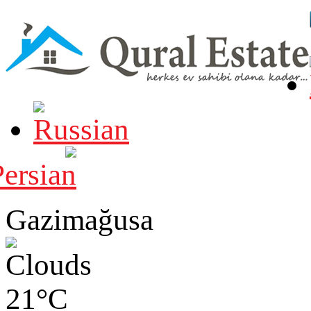
Gazimağusa
21°C