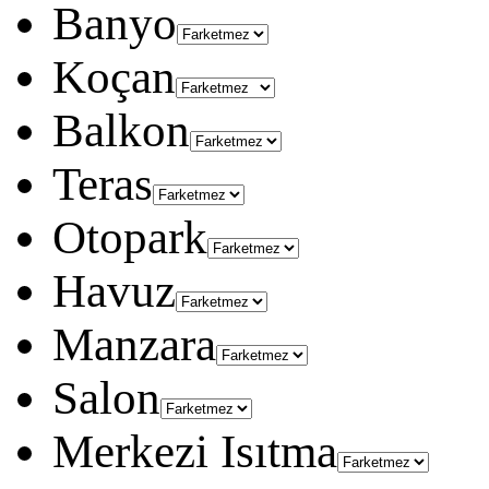
Banyo
Koçan
Balkon
Teras
Otopark
Havuz
Manzara
Salon
Merkezi Isıtma