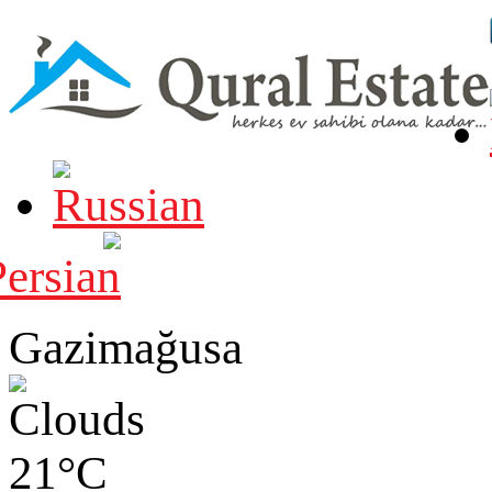
Gazimağusa
21°C