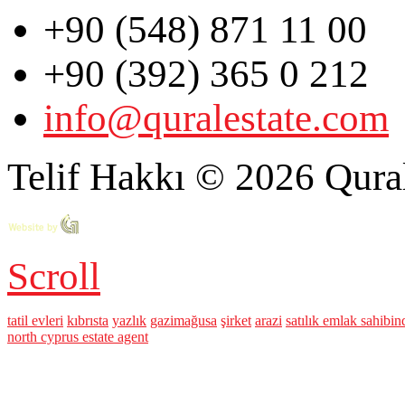
+90 (548) 871 11 00
+90 (392) 365 0 212
info@quralestate.com
Telif Hakkı © 2026 Qural
Scroll
tatil evleri
kıbrısta
yazlık
gazimağusa
şirket
arazi
satılık emlak sahibi
north cyprus estate agent