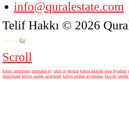
info@quralestate.com
Telif Hakkı © 2026 Qural
Scroll
kıbrıs apartman
müstakil ev
satın al
denize
kıbrıs kktcde arsa fiyatları
danışmanı
kıbrıs satılık apartman
kıbrıs emlak acentaları
kktcde satılık