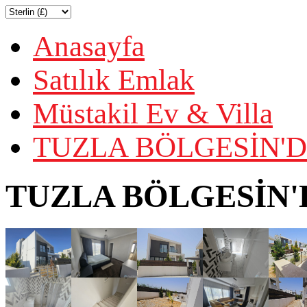
Anasayfa
Satılık Emlak
Müstakil Ev & Villa
TUZLA BÖLGESİN'DE
TUZLA BÖLGESİN'D