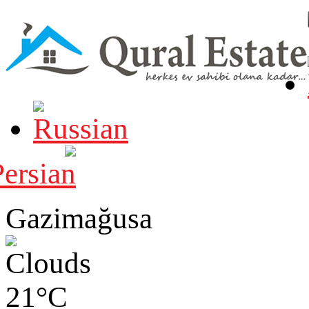
Gazimağusa
21°C