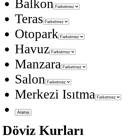
Balkon
Teras
Otopark
Havuz
Manzara
Salon
Merkezi Isıtma
Döviz Kurları