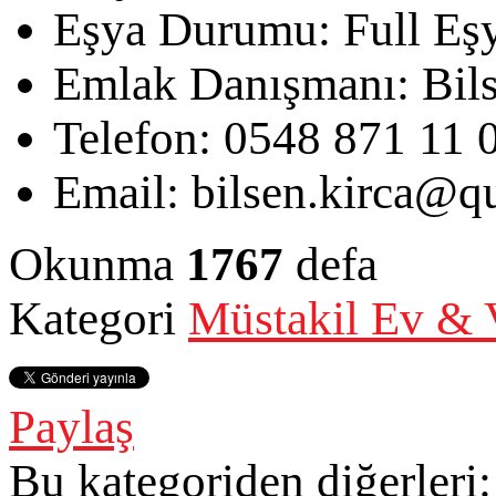
Eşya Durumu:
Full Eşy
Emlak Danışmanı:
Bil
Telefon:
0548 871 11 
Email:
bilsen.kirca@qu
Okunma
1767
defa
Kategori
Müstakil Ev & V
Paylaş
Bu kategoriden diğerleri: