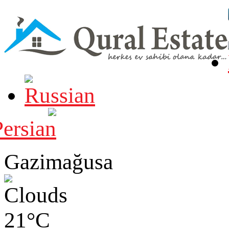
Gazimağusa
21°C