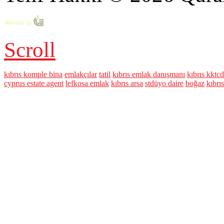
Scroll
kıbrıs komple bina
emlakçılar
tatil
kıbrıs emlak danışmanı
kıbrıs kktcd
cyprus estate agent
lefkosa emlak
kıbrıs arsa
stdüyo daire
boğaz
kıbrıs