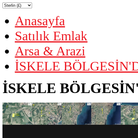
Anasayfa
Satılık Emlak
Arsa & Arazi
İSKELE BÖLGESİN'D
İSKELE BÖLGESİN'