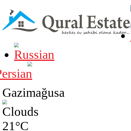
Gazimağusa
21°C