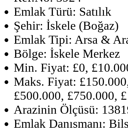
Emlak Türü:
Satılık
Şehir:
İskele (Boğaz)
Emlak Tipi:
Arsa & Ar
Bölge:
İskele Merkez
Min. Fiyat:
£0, £10.00
Maks. Fiyat:
£150.000,
£500.000, £750.000, 
Arazinin Ölçüsü:
138
Emlak Danışmanı:
Bil