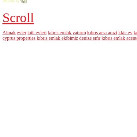
Scroll
Almak
evler
tatil evleri
kıbrıs emlak yatırım
kıbrıs arsa arazi
kktc ev
k
cyprus properties
kıbrıs emlak ekibimiz
denize sıfır
kıbrıs emlak acent