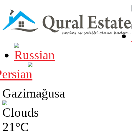
Gazimağusa
21°C