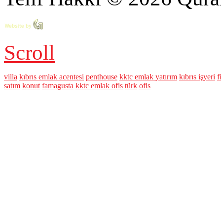
Scroll
villa
kıbrıs emlak acentesi
penthouse
kktc emlak yatırım
kıbrıs işyeri
f
satım
konut
famagusta
kktc emlak ofis
türk
ofis