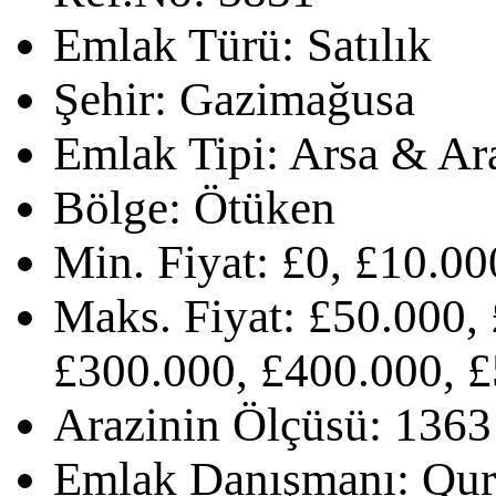
Emlak Türü:
Satılık
Şehir:
Gazimağusa
Emlak Tipi:
Arsa & Ar
Bölge:
Ötüken
Min. Fiyat:
£0, £10.00
Maks. Fiyat:
£50.000, 
£300.000, £400.000, £
Arazinin Ölçüsü:
1363
Emlak Danışmanı:
Qur