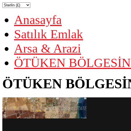
Anasayfa
Satılık Emlak
Arsa & Arazi
ÖTÜKEN BÖLGESİN'
ÖTÜKEN BÖLGESİN'