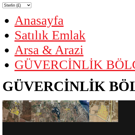
Anasayfa
Satılık Emlak
Arsa & Arazi
GÜVERCİNLİK BÖLG
GÜVERCİNLİK BÖL