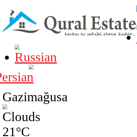
Gazimağusa
21°C