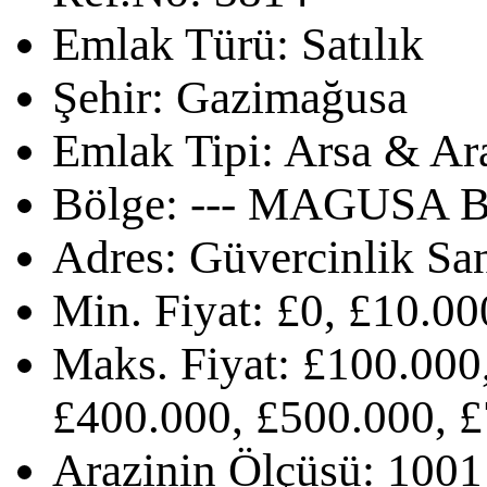
Emlak Türü:
Satılık
Şehir:
Gazimağusa
Emlak Tipi:
Arsa & Ar
Bölge:
--- MAGUSA B
Adres:
Güvercinlik Sa
Min. Fiyat:
£0, £10.00
Maks. Fiyat:
£100.000,
£400.000, £500.000, £
Arazinin Ölçüsü:
1001