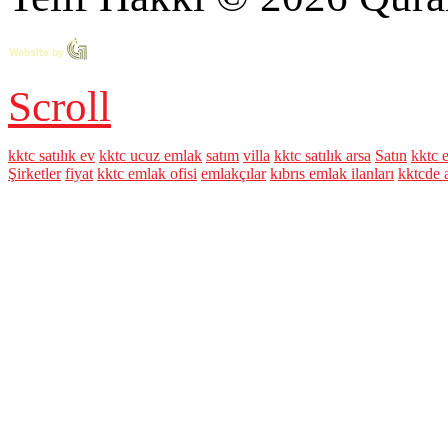
Scroll
kktc satılık ev
kktc ucuz emlak
satım
villa
kktc satılık arsa
Satın
kktc 
Şirketler
fiyat
kktc emlak ofisi
emlakçılar
kıbrıs emlak ilanları
kktcde 