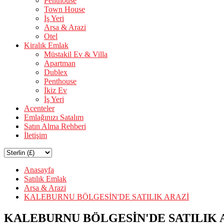
Penthouse
Town House
İş Yeri
Arsa & Arazi
Otel
Kiralık Emlak
Müstakil Ev & Villa
Apartman
Dublex
Penthouse
İkiz Ev
İş Yeri
Acenteler
Emlağınızı Satalım
Satın Alma Rehberi
İletişim
Anasayfa
Satılık Emlak
Arsa & Arazi
KALEBURNU BÖLGESİN'DE SATILIK ARAZİ
KALEBURNU BÖLGESİN'DE SATILIK 