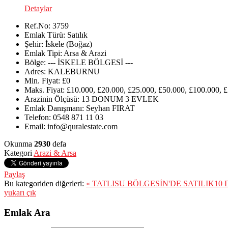
Detaylar
Ref.No:
3759
Emlak Türü:
Satılık
Şehir:
İskele (Boğaz)
Emlak Tipi:
Arsa & Arazi
Bölge:
--- İSKELE BÖLGESİ ---
Adres:
KALEBURNU
Min. Fiyat:
£0
Maks. Fiyat:
£10.000, £20.000, £25.000, £50.000, £100.000, 
Arazinin Ölçüsü:
13 DONUM 3 EVLEK
Emlak Danışmanı:
Seyhan FIRAT
Telefon:
0548 871 11 03
Email:
info@quralestate.com
Okunma
2930
defa
Kategori
Arazi & Arsa
Paylaş
Bu kategoriden diğerleri:
« TATLISU BÖLGESİN'DE SATILIK1
yukarı çık
Emlak Ara