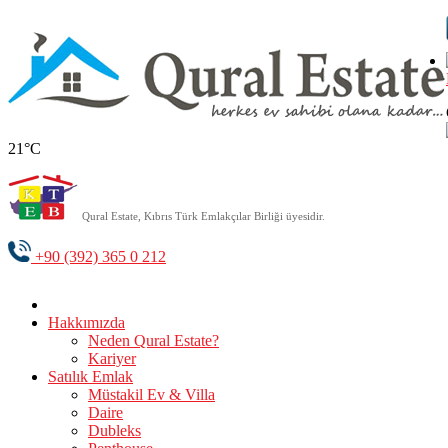
21°C
Qural Estate, Kıbrıs Türk Emlakçılar Birliği üyesidir.
+90 (392) 365 0 212
Hakkımızda
Neden Qural Estate?
Kariyer
Satılık Emlak
Müstakil Ev & Villa
Daire
Dubleks