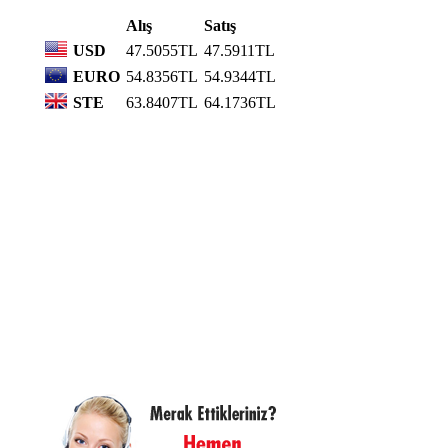
Alış
Satış
USD
47.5055TL
47.5911TL
EURO
54.8356TL
54.9344TL
STE
63.8407TL
64.1736TL