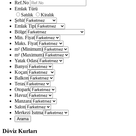
Ref.No
Emlak Türü
Satılık
Kiralık
Şehir
Emlak Tipi
Bölge
Min. Fiyat
Maks. Fiyat
m² (Minimum)
m² (Maximum)
Yatak Odası
Banyo
Koçan
Balkon
Teras
Otopark
Havuz
Manzara
Salon
Merkezi Isıtma
Döviz Kurları