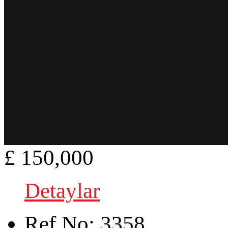
£ 150,000
Detaylar
Ref.No:
3358