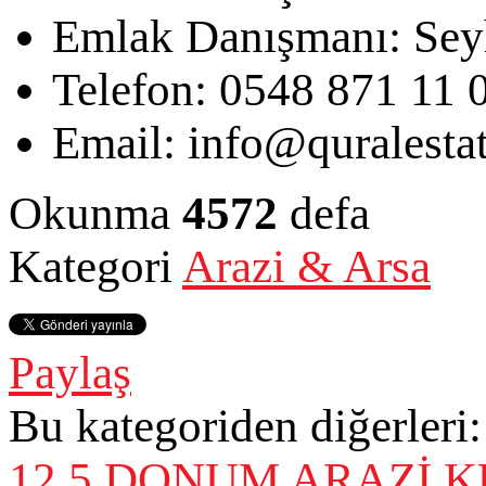
Emlak Danışmanı:
Sey
Telefon:
0548 871 11 
Email:
info@quralesta
Okunma
4572
defa
Kategori
Arazi & Arsa
Paylaş
Bu kategoriden diğerleri:
12,5 DONUM ARAZİ
K