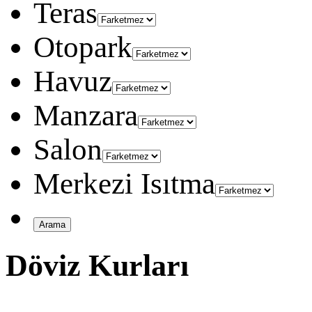
Teras
Otopark
Havuz
Manzara
Salon
Merkezi Isıtma
Döviz Kurları