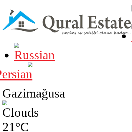
Gazimağusa
21°C