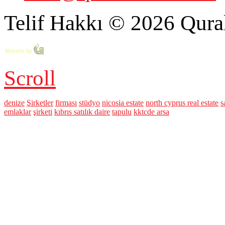
Telif Hakkı © 2026 Qural
Scroll
denize
Şirketler
firması
stüdyo
nicosia estate
north cyprus real estate
s
emlaklar
şirketi
kıbrıs satılık daire
tapulu
kktcde arsa