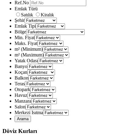
Ref.No
Emlak Türü
Satılık
Kiralık
Şehir
Emlak Tipi
Bölge
Min. Fiyat
Maks. Fiyat
m² (Minimum)
m² (Maximum)
Yatak Odası
Banyo
Koçan
Balkon
Teras
Otopark
Havuz
Manzara
Salon
Merkezi Isıtma
Döviz Kurları