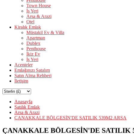
Penthouse
Town House
İş Yeri
Arsa & Arazi
Otel
Kiralık Emlak
Müstakil Ev & Villa
Apartman
Dublex
Penthouse
İkiz Ev
İş Yeri
Acenteler
Emlağınızı Satalım
Satın Alma Rehberi
İletişim
Anasayfa
Satılık Emlak
Arsa & Arazi
ÇANAKKALE BÖLGESİN'DE SATILIK 539M2 ARSA
ÇANAKKALE BÖLGESİN'DE SATILIK 