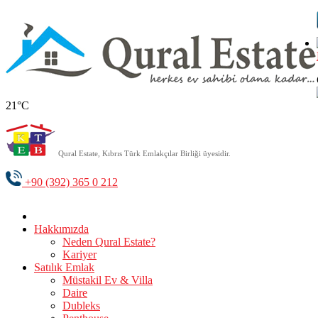
21°C
Qural Estate, Kıbrıs Türk Emlakçılar Birliği üyesidir.
+90 (392) 365 0 212
Hakkımızda
Neden Qural Estate?
Kariyer
Satılık Emlak
Müstakil Ev & Villa
Daire
Dubleks