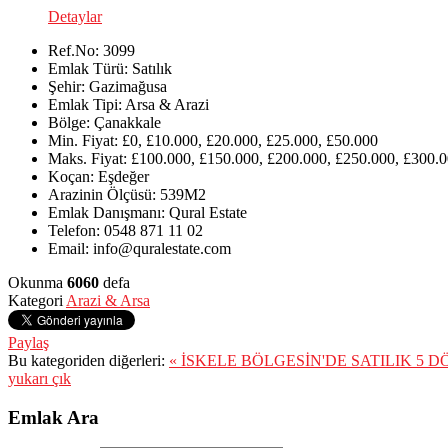
Detaylar
Ref.No:
3099
Emlak Türü:
Satılık
Şehir:
Gazimağusa
Emlak Tipi:
Arsa & Arazi
Bölge:
Çanakkale
Min. Fiyat:
£0, £10.000, £20.000, £25.000, £50.000
Maks. Fiyat:
£100.000, £150.000, £200.000, £250.000, £300.0
Koçan:
Eşdeğer
Arazinin Ölçüsü:
539M2
Emlak Danışmanı:
Qural Estate
Telefon:
0548 871 11 02
Email:
info@quralestate.com
Okunma
6060
defa
Kategori
Arazi & Arsa
Paylaş
Bu kategoriden diğerleri:
« İSKELE BÖLGESİN'DE SATILIK 5 
yukarı çık
Emlak Ara