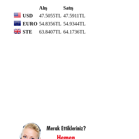
Alış
Satış
USD
47.5055TL
47.5911TL
EURO
54.8356TL
54.9344TL
STE
63.8407TL
64.1736TL