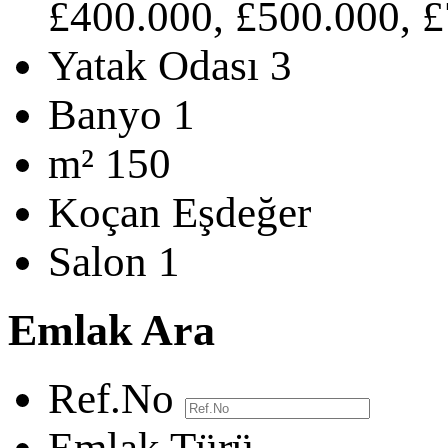
£400.000, £500.000, £
Yatak Odası
3
Banyo
1
m²
150
Koçan
Eşdeğer
Salon
1
Emlak Ara
Ref.No
Emlak Türü