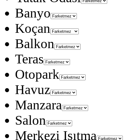
Banyo
Koçan
Balkon
Teras
Otopark
Havuz
Manzara
Salon
Merkezi Isıtma