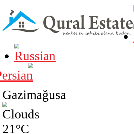
Gazimağusa
21°C