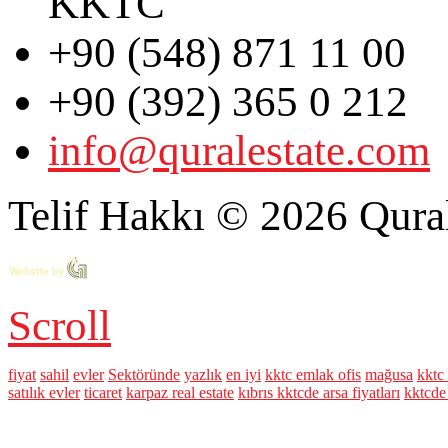
KKTC
+90 (548) 871 11 00
+90 (392) 365 0 212
info@quralestate.com
Telif Hakkı © 2026 Qural
Scroll
fiyat
sahil
evler
Sektöründe
yazlık
en iyi
kktc emlak ofis
mağusa
kktc 
satılık evler
ticaret
karpaz real estate
kıbrıs kktcde arsa fiyatları
kktcde