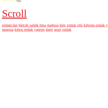
Scroll
emlakçılar
kktcde satılık bina
mağusa
kktc emlak ofis
kıbrısta emlak y
magosa
kıbrıs emlak yatırım
daire
arazi
emlak