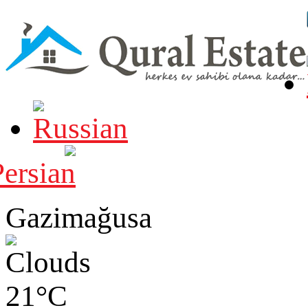
Gazimağusa
21°C