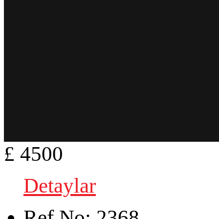
£ 4500
Detaylar
Ref.No:
2368